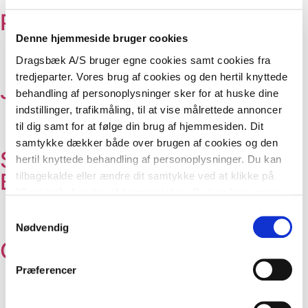
Pebernødder
Denne hjemmeside bruger cookies
Dragsbæk A/S bruger egne cookies samt cookies fra
tredjeparter. Vores brug af cookies og den hertil knyttede
Julekringle
behandling af personoplysninger sker for at huske dine
indstillinger, trafikmåling, til at vise målrettede annoncer
til dig samt for at følge din brug af hjemmesiden. Dit
samtykke dækker både over brugen af cookies og den
Svenske peberkager –
hertil knyttede behandling af personoplysninger. Du kan
Børnenes favorit
tilbagekalde eller ændre dit samtykke ved at klikke på
"Cookies" i bunden af hjemmesiden. Du kan læse mere
om brugen af cookies
her
, ligesom du kan læse mere om
Samtykkevalg
vores behandling af personoplysninger
her
.
Nødvendig
Gaffelkager
Præferencer