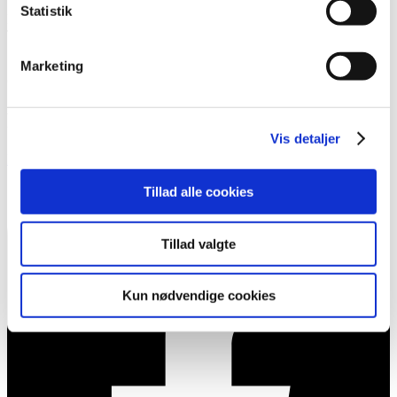
Tilstedvej 73
Statistik
DK-7700 Thisted
Tlf.
+45 97 92 27 44
kontakt@ama-tips.dk
Marketing
© 2024 AMA
Følg
Vis detaljer
Facebook-square
Tillad alle cookies
Tillad valgte
Kun nødvendige cookies