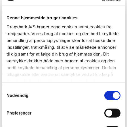
AMA
Smørbar
250 g
AMA
Smør- & Rapsolie
500 ml
Denne hjemmeside bruger cookies
AMA
Øko Madlavning
8% 330ml
Dragsbæk A/S bruger egne cookies samt cookies fra
AMA
Original
500 ml
tredjeparter. Vores brug af cookies og den hertil knyttede
behandling af personoplysninger sker for at huske dine
AMA
Perfekt til Stegning
500 g
indstillinger, trafikmåling, til at vise målrettede annoncer
AMA
Perfekt til Bagning
200 g
til dig samt for at følge din brug af hjemmesiden. Dit
samtykke dækker både over brugen af cookies og den
AMA
Let
250 g
hertil knyttede behandling af personoplysninger. Du kan
AMA
Perfekt til Madlavning 15%
330 ml
tilbagekalde eller ændre dit samtykke ved at klikke på
"Cookies" i bunden af hjemmesiden. Du kan læse mere
AMA
Perfekt til Madlavning 4%
330 ml
om brugen af cookies
her
, ligesom du kan læse mere om
Samtykkevalg
AMA
Perfekt til Madlavning 15%
1 L
vores behandling af personoplysninger
her
.
Nødvendig
Se flere produkter
AMA
Præferencer
Dragsbæk A/S