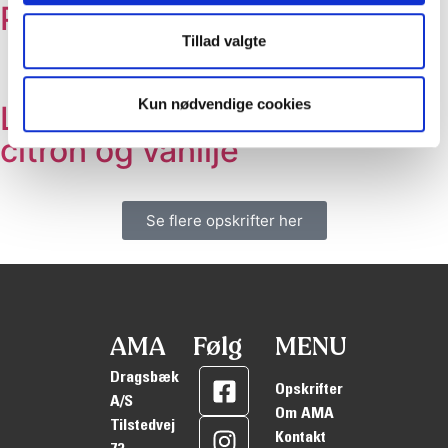
Pizzasnegle
Tillad valgte
Kun nødvendige cookies
Lækre pandekager med
citron og vanilje
Se flere opskrifter her
AMA
Følg
MENU
Dragsbæk
Opskrifter
A/S
Om AMA
Tilstedvej
Kontakt