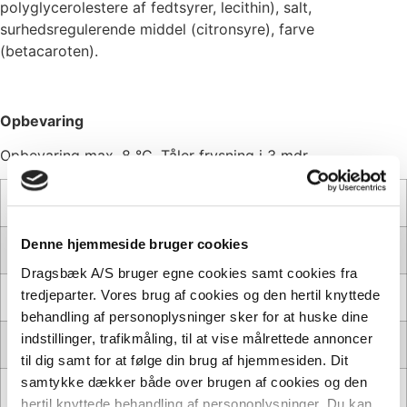
polyglycerolestere af fedtsyrer, lecithin), salt,
surhedsregulerende middel (citronsyre), farve
(betacaroten).
Opbevaring
Opbevaring max. 8 °C. Tåler frysning i 3 mdr.
Næringsindhold per 100 g
Denne hjemmeside bruger cookies
Energi
2958 kJ (708 kcal)
Dragsbæk A/S bruger egne cookies samt cookies fra
tredjeparter. Vores brug af cookies og den hertil knyttede
Fedt
79 g
behandling af personoplysninger sker for at huske dine
indstillinger, trafikmåling, til at vise målrettede annoncer
- heraf mættede fedtstyrer
40 g
til dig samt for at følge din brug af hjemmesiden. Dit
samtykke dækker både over brugen af cookies og den
Kuldydrat
1,2 g
hertil knyttede behandling af personoplysninger. Du kan