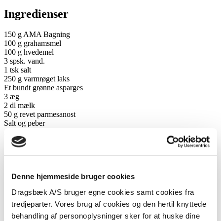
Ingredienser
150 g AMA Bagning
100 g grahamsmel
100 g hvedemel
3 spsk. vand.
1 tsk salt
250 g varmrøget laks
Et bundt grønne asparges
3 æg
2 dl mælk
50 g revet parmesanost
Salt og peber
AMA Flydende til formen
Sådan gør du:
Smuldr AMA Bagning i melet, tilsæt salt og saml dejen med vandet.
Denne hjemmeside bruger cookies
Stil den på køl i ca. 1 time.
Dragsbæk A/S bruger egne cookies samt cookies fra
Drys med mel og rul dejen ud på bordet, smør en tærteform på ca.
28 cm. med lidt AMA Flydende.
tredjeparter. Vores brug af cookies og den hertil knyttede
Læg dejen i formen og pres den godt ud i kanten. Prik bunden med
behandling af personoplysninger sker for at huske dine
en gaffel og forbag tærten i 15 min. ved 200 grader i enforvarmet