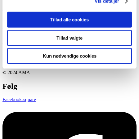
Vis detaljer
Tærte med røget laks og asparges
Tillad alle cookies
AMA
Tillad valgte
Dragsbæk A/S
Tilstedvej 73
DK-7700 Thisted
Kun nødvendige cookies
Tlf.
+45 97 92 27 44
kontakt@ama-tips.dk
© 2024 AMA
Følg
Facebook-square