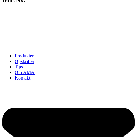
Opskrifter
Om AMA
Kontakt
Se kontrolrapport
Cookie politik
Privatlivspolitik
Produkter
Opskrifter
Tips
Om AMA
Kontakt