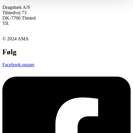
Dragsbæk A/S
Tilstedvej 73
DK-7700 Thisted
Tlf.
+45 97 92 27 44
kontakt@ama-tips.dk
© 2024 AMA
Følg
Facebook-square