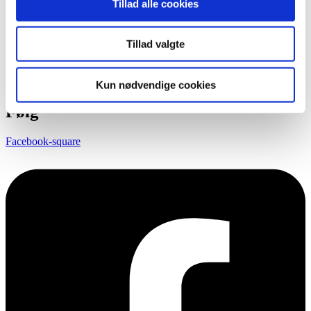
Tillad alle cookies
Dragsbæk A/S
Tilstedvej 73
DK-7700 Thisted
Tillad valgte
Tlf.
+45 97 92 27 44
kontakt@ama-tips.dk
© 2024 AMA
Kun nødvendige cookies
Følg
Facebook-square