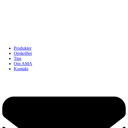
Opskrifter
Om AMA
Kontakt
Se kontrolrapport
Cookie politik
Privatlivspolitik
Produkter
Opskrifter
Tips
Om AMA
Kontakt