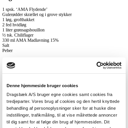
1 spsk. ‘AMA Flydende’
Gulerødder skrællet og i grove stykker
1 løg, grofthakket
2 fed hvidløg
1 liter grønsagsbouillon
½ tsk. Chiliflager
330 ml AMA Madlavning 15%
Salt
Peber
Sådan gør du:
1. Hæld AMA Flydende i din gryde og svits de hakkede gulerødder,
løg og hvidløg i 1 minut. Tilsæt chiliflager og steg yderligere 1 min.
Denne hjemmeside bruger cookies
2. Tilsæt 1 liter grønsagsboullion og lad suppen koge ved svag
Dragsbæk A/S bruger egne cookies samt cookies fra
varme til gulerødderne er møre.
tredjeparter. Vores brug af cookies og den hertil knyttede
3. Blend suppen til den er glat, og tilsæt AMA Madlavning 15% for
behandling af personoplysninger sker for at huske dine
et cremet finish! Smag til med salt, peber og evt. mere chili.
indstillinger, trafikmåling, til at vise målrettede annoncer
til dig samt for at følge din brug af hjemmesiden. Dit