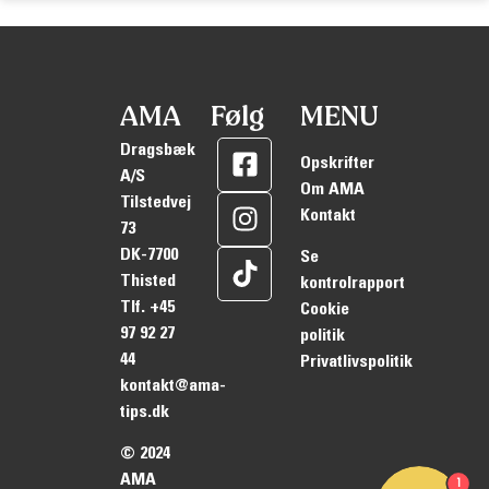
AMA
Følg
MENU
Dragsbæk
Opskrifter
A/S
Om AMA
Tilstedvej
Kontakt
73
DK-7700
Se
Thisted
kontrolrapport
Tlf.
+45
Cookie
97 92 27
politik
44
Privatlivspolitik
kontakt@ama-
tips.dk
© 2024
AMA
1