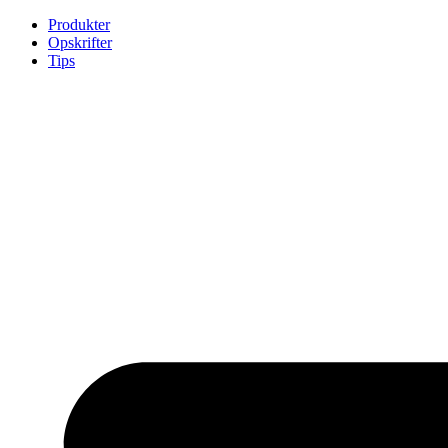
Skip
Produkter
to
Opskrifter
content
Tips