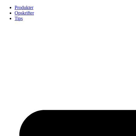
Skip
Produkter
to
Opskrifter
content
Tips