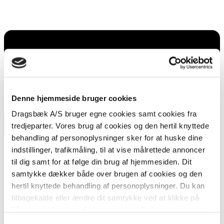
Denne hjemmeside bruger cookies
Dragsbæk A/S bruger egne cookies samt cookies fra
tredjeparter. Vores brug af cookies og den hertil knyttede
behandling af personoplysninger sker for at huske dine
indstillinger, trafikmåling, til at vise målrettede annoncer
til dig samt for at følge din brug af hjemmesiden. Dit
samtykke dækker både over brugen af cookies og den
hertil knyttede behandling af personoplysninger. Du kan
Lækre pandekager med citron
tilbagekalde eller ændre dit samtykke ved at klikke på
og vanilje
"Cookies" i bunden af hjemmesiden. Du kan læse mere
om brugen af cookies
her
, ligesom du kan læse mere om