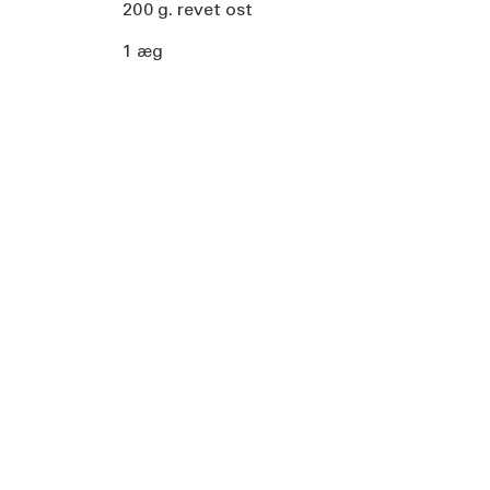
200 g. revet ost
1 æg