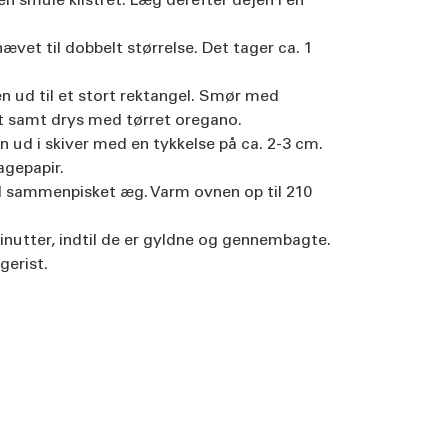
en smule klistret. Læg derefter dejen i en
hævet til dobbelt størrelse. Det tager ca. 1
n ud til et stort rektangel. Smør med
st samt drys med tørret oregano.
n ud i skiver med en tykkelse på ca. 2-3 cm.
agepapir.
d sammenpisket æg. Varm ovnen op til 210
inutter, indtil de er gyldne og gennembagte.
gerist.