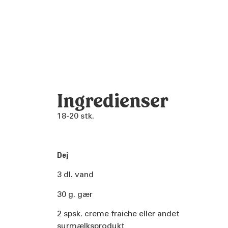
Ingredienser
18-20 stk.
Dej
3 dl. vand
30 g. gær
2 spsk. creme fraiche eller andet
surmælksprodukt