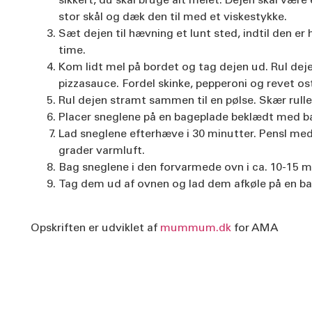
sikkert, du skal bruge alt melet. Dejen skal være 
stor skål og dæk den til med et viskestykke.
Sæt dejen til hævning et lunt sted, indtil den er 
time.
Kom lidt mel på bordet og tag dejen ud. Rul deje
pizzasauce. Fordel skinke, pepperoni og revet o
Rul dejen stramt sammen til en pølse. Skær rulle
Placer sneglene på en bageplade beklædt med b
Lad sneglene efterhæve i 30 minutter. Pensl me
grader varmluft.
Bag sneglene i den forvarmede ovn i ca. 10-15 m
Tag dem ud af ovnen og lad dem afkøle på en ba
Opskriften er udviklet af
mummum.dk
for AMA