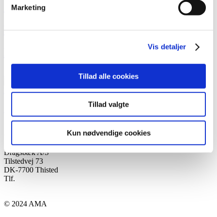
Sommermarinade til grill og kød
Marketing
Pizzasnegle
Vis detaljer
Lækre pandekager med citron og vanilje
Se flere opskrifter her
Tillad alle cookies
Tillad valgte
Sommermarinade til grill og kød
AMA
Kun nødvendige cookies
Dragsbæk A/S
Tilstedvej 73
DK-7700 Thisted
Tlf.
+45 97 92 27 44
kontakt@ama-tips.dk
© 2024 AMA