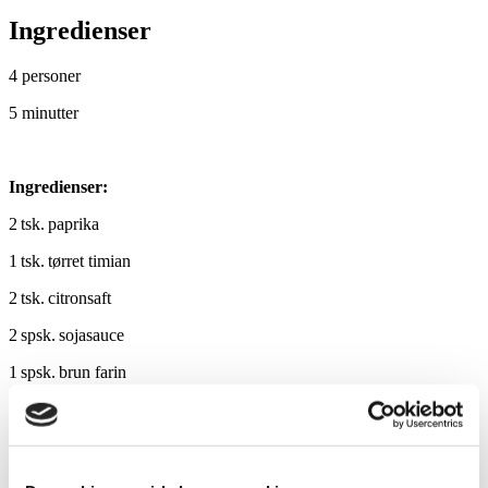
Ingredienser
4 personer
5 minutter
Ingredienser:
2 tsk. paprika
1 tsk. tørret timian
2 tsk. citronsaft
2 spsk. sojasauce
1 spsk. brun farin
1 dl. AMA Original
Salt og peber