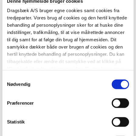
Sommermarinade til kød – god til grillen
Denne hjemmeside bruger cookies
Dragsbæk A/S bruger egne cookies samt cookies fra
Giv dit kød et lækkert løft med en hurtig og smagfuld
tredjeparter. Vores brug af cookies og den hertil knyttede
sommermarinade. Kombinationen af krydderier, soja, honning og
behandling af personoplysninger sker for at huske dine
AMA Original giver masser af dybde og en perfekt balance mellem
sødt, salt og syrligt. Klar på få minutter – og ideel til både grill og
indstillinger, trafikmåling, til at vise målrettede annoncer
pande.
til dig samt for at følge din brug af hjemmesiden. Dit
samtykke dækker både over brugen af cookies og den
Sådan gør du:
hertil knyttede behandling af personoplysninger. Du kan
tilbagekalde eller ændre dit samtykke ved at klikke på
Bland alle ingredienserne sammen i en skål til en marinade.
Vend herefter kødet i marinaden.
"Cookies" i bunden af hjemmesiden. Du kan læse mere
Lad gerne kødet hvile i marinaden i ca. 30 minutter på køl
om brugen af cookies
her
, ligesom du kan læse mere om
Samtykkevalg
inden tilberedning.
vores behandling af personoplysninger
her
.
Nødvendig
Opskriften er udviklet af
mummum.dk
for AMA
Præferencer
Andre gode forslag
Statistik
Vafler med is