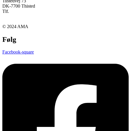
Tilstedvej 73
DK-7700 Thisted
Tlf.
+45 97 92 27 44
kontakt@ama-tips.dk
© 2024 AMA
Følg
Facebook-square