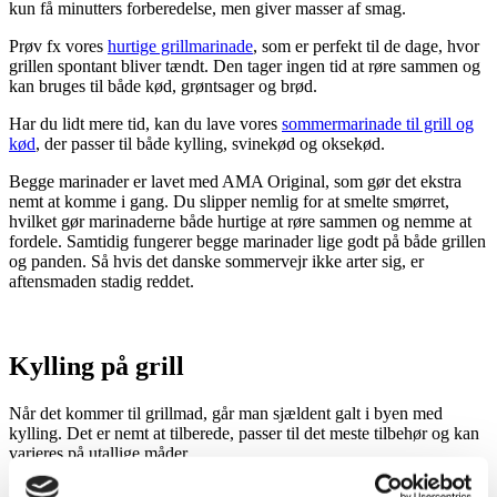
kun få minutters forberedelse, men giver masser af smag.
Prøv fx vores
hurtige grillmarinade
, som er perfekt til de dage, hvor
grillen spontant bliver tændt. Den tager ingen tid at røre sammen og
kan bruges til både kød, grøntsager og brød.
Har du lidt mere tid, kan du lave vores
sommermarinade til grill og
kød
, der passer til både kylling, svinekød og oksekød.
Begge marinader er lavet med AMA Original, som gør det ekstra
nemt at komme i gang. Du slipper nemlig for at smelte smørret,
hvilket gør marinaderne både hurtige at røre sammen og nemme at
fordele. Samtidig fungerer begge marinader lige godt på både grillen
og panden. Så hvis det danske sommervejr ikke arter sig, er
aftensmaden stadig reddet.
Kylling på grill
Når det kommer til grillmad, går man sjældent galt i byen med
kylling. Det er nemt at tilberede, passer til det meste tilbehør og kan
varieres på utallige måder.
Prøv fx vores
kyllingespyd
, hvor kyllingen marineres, inden den