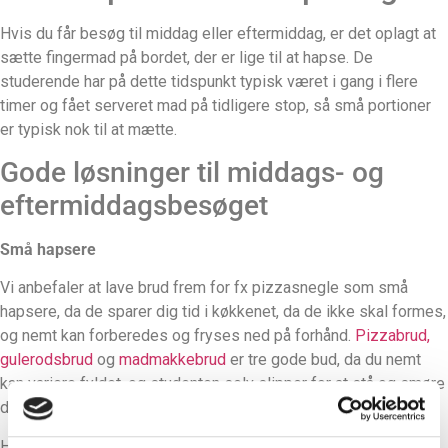
Hvis du får besøg til middag eller eftermiddag, er det oplagt at
sætte fingermad på bordet, der er lige til at hapse. De
studerende har på dette tidspunkt typisk været i gang i flere
timer og fået serveret mad på tidligere stop, så små portioner
er typisk nok til at mætte.
Gode løsninger til middags- og
eftermiddagsbesøget
Små hapsere
Vi anbefaler at lave brud frem for fx pizzasnegle som små
hapsere, da de sparer dig tid i køkkenet, da de ikke skal formes,
og nemt kan forberedes og fryses ned på forhånd.
Pizzabrud,
gulerodsbrud
og
madmakkebrud
er tre gode bud, da du nemt
kan variere fyldet, og studenten selv slipper for at stå og smøre
dem.
Hvis der er rester, kan du også nemt putte dem i en pose, som