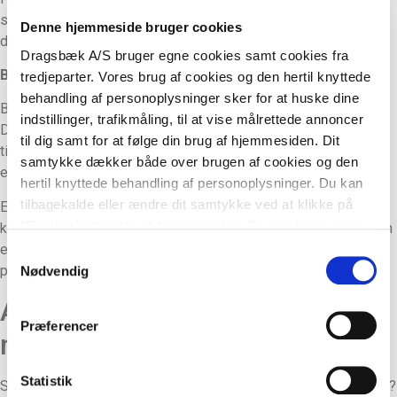
studenterne kan tage med i vognen – de vil helt sikkert takke
Denne hjemmeside bruger cookies
dig senere, når den lille sult melder sig.
Dragsbæk A/S bruger egne cookies samt cookies fra
Bradepandekager til den søde tand
tredjeparter. Vores brug af cookies og den hertil knyttede
behandling af personoplysninger sker for at huske dine
Bradepandekager er perfekte studenterkager til dessertbordet.
indstillinger, trafikmåling, til at vise målrettede annoncer
De er hurtige at lave, nemme at skære ud og langt mindre
til dig samt for at følge din brug af hjemmesiden. Dit
tidskrævende – og så kan de sagtens laves i forvejen. Prøv fx
samtykke dækker både over brugen af cookies og den
en
klassens time kage,
som er oplagt til festlighederne.
hertil knyttede behandling af personoplysninger. Du kan
tilbagekalde eller ændre dit samtykke ved at klikke på
Er vejret virkelig godt, kan du også servere koldskål. Hvis du
"Cookies" i bunden af hjemmesiden. Du kan læse mere
knuser kammerjunkerne i, kan du nemt servere det i en kop som
om brugen af cookies
her
, ligesom du kan læse mere om
en kold snack. De her hjemmelavede
kammerjunker
vil være
Samtykkevalg
vores behandling af personoplysninger
her
.
prikken over i’et
Nødvendig
Aftensmaden: Nem mad til
Præferencer
mange
Statistik
Skal du stå med aftensmad, når studentervognen kommer forbi?