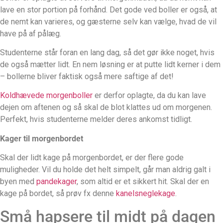
lave en stor portion på forhånd. Det gode ved boller er også, at
de nemt kan varieres, og gæsterne selv kan vælge, hvad de vil
have på af pålæg.
Studenterne står foran en lang dag, så det gør ikke noget, hvis
de også mætter lidt. En nem løsning er at putte lidt kerner i dem
– bollerne bliver faktisk også mere saftige af det!
Koldhævede morgenboller
er derfor oplagte, da du kan lave
dejen om aftenen og så skal de blot klattes ud om morgenen.
Perfekt, hvis studenterne melder deres ankomst tidligt.
Kager til morgenbordet
Skal der lidt kage på morgenbordet, er der flere gode
muligheder. Vil du holde det helt simpelt, går man aldrig galt i
byen med
pandekager
, som altid er et sikkert hit. Skal der en
kage på bordet, så prøv fx denne
kanelsneglekage
.
Små hapsere til midt på dagen